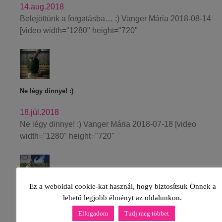
14.aug.2018
Belejöttünk a forgatásba… :) Vanger Mária 2018-08-14
[video width="1280" height="720"
Ne légy dinnye! :)
18.júl.2018
Ne légy dinnye! :) Vanger Mária 2018-07-18 [video
width="1280" height="720"
Ez a weboldal cookie-kat használ, hogy biztosítsuk Önnek a
Bodonyi András az EB-n! #hajrabandi
lehető legjobb élményt az oldalunkon.
Elfogadom
Tudj meg többet
08.jún.2018