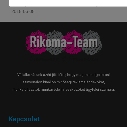
Bodonyi András az EB-n! #hajrabandi Vanger Mária
2018-06-08
Vállalkozásunk azért jött létre, hogy magas szolgáltatási
színvonalon kínáljon minőségi reklámajándékokat,
munkaruházatot, munkavédelmi eszközöket ügyfelei számára.
Kapcsolat