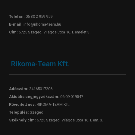
Telefon:
06 30 2 959 959
E-mail:
info@rikoma-team.hu
Cím:
6725 Szeged, Világos utca 16. I. emelet 3.
Rikoma-Team Kft.
Adószám:
24165017206
Aktuális cégjegyzékszám:
06 09 019547
Rövidített név:
RIKOMA-TEAM Kft.
Település:
Szeged
Székhely cím:
6725 Szeged, Világos utca 16. I. em. 3.