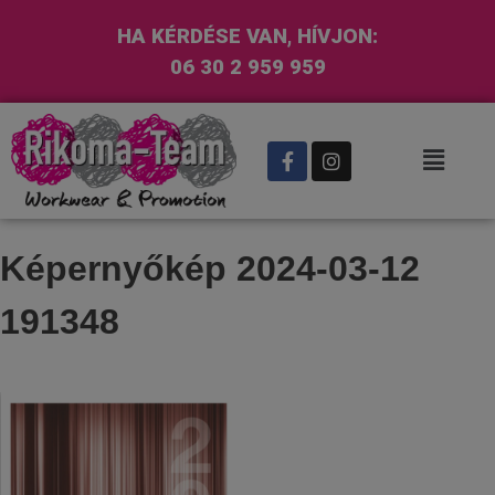
HA KÉRDÉSE VAN, HÍVJON:
06 30 2 959 959
Képernyőkép 2024-03-12
191348