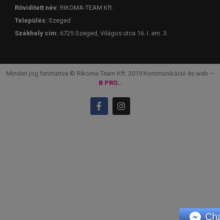
Rövidített név:
RIKOMA-TEAM Kft.
Település:
Szeged
Székhely cím:
6725 Szeged, Világos utca 16. I. em. 3.
Minden jog fenntartva © Rikoma-Team Kft. 2019 Kommunikáció és web –
B PRO…
Ch