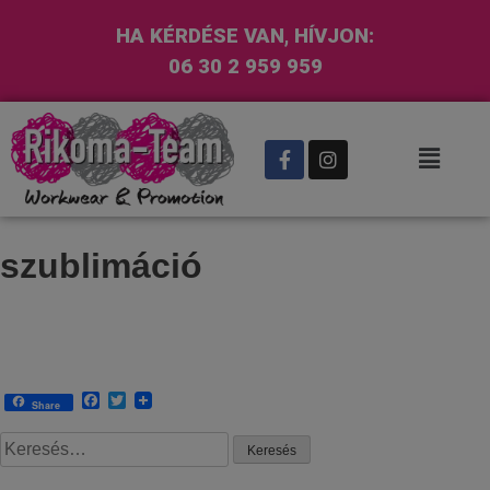
HA KÉRDÉSE VAN, HÍVJON:
06 30 2 959 959
szublimáció
Facebook
Twitter
Share