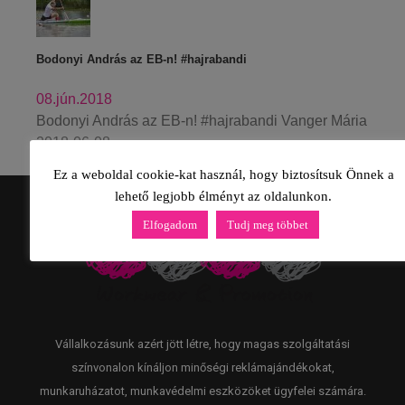
Bodonyi András az EB-n! #hajrabandi
08.jún.2018
Bodonyi András az EB-n! #hajrabandi Vanger Mária
2018-06-08
Ez a weboldal cookie-kat használ, hogy biztosítsuk Önnek a
lehető legjobb élményt az oldalunkon.
Elfogadom
Tudj meg többet
Vállalkozásunk azért jött létre, hogy magas szolgáltatási
színvonalon kínáljon minőségi reklámajándékokat,
munkaruházatot, munkavédelmi eszközöket ügyfelei számára.