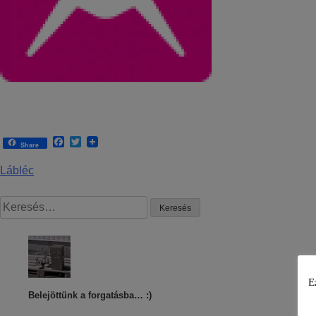
Facebook
Twitter
Share
Lábléc
E
Belejöttünk a forgatásba… :)