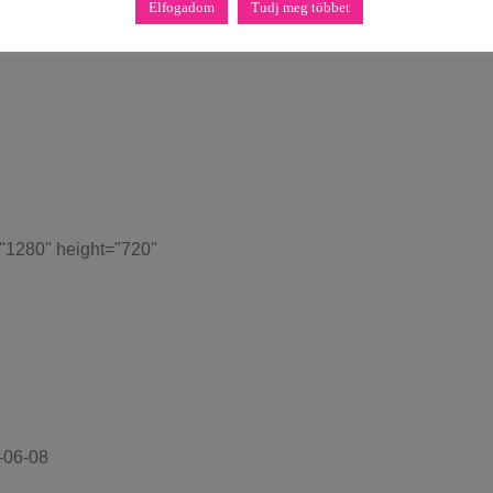
Elfogadom
Tudj meg többet
ideo width="1280" height="720"
="1280" height="720"
-06-08